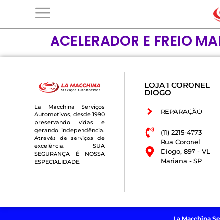
ACELERADOR E FREIO MA
LOJA 1 CORONEL
DIOGO
La Macchina Serviços
REPARAÇÃO
Automotivos, desde 1990
preservando vidas e
gerando independência.
(11) 2215-4773
Através de serviços de
Rua Coronel
excelência. SUA
Diogo, 897 - VL
SEGURANÇA É NOSSA
Mariana - SP
ESPECIALIDADE.
La Macchina Se