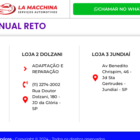
CHAMAR NO WHA
NUAL RETO
LOJA 2 DOLZANI
LOJA 3 JUNDIAÍ
ADAPTAÇÃO E
Av Benedito
REPARAÇÃO
Chrispim, 46 -
Jd Sta
Gertrudes -
(11) 2274-2002
Jundiaí - SP
Rua Doutor
Dolzani, 180 -
JD da Glória -
SP
rviços
- Copyright © 2024 - Todos os direitos reservados.