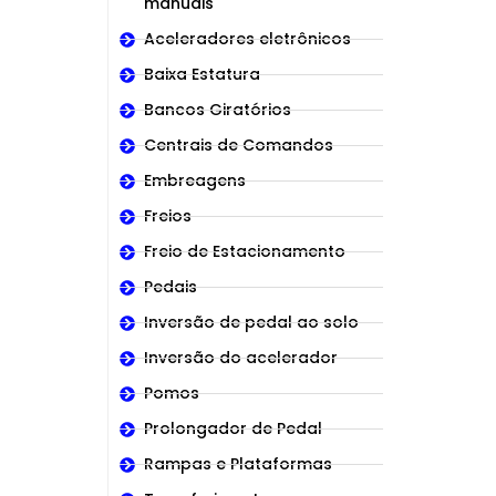
manuais
Aceleradores eletrônicos
Baixa Estatura
Bancos Giratórios
Centrais de Comandos
Embreagens
Freios
Freio de Estacionamento
Pedais
Inversão de pedal ao solo
Inversão do acelerador
Pomos
Prolongador de Pedal
Rampas e Plataformas