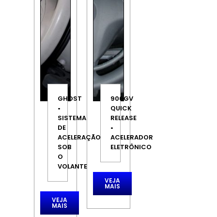
GHOST
906GV
•
QUICK
SISTEMA
RELEASE
DE
•
ACELERAÇÃO
ACELERADOR
SOB
ELETRÔNICO
O
VOLANTE
VEJA
MAIS
VEJA
MAIS