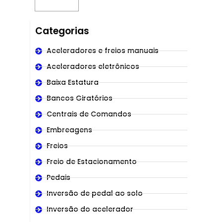
Categorias
Aceleradores e freios manuais
Aceleradores eletrônicos
Baixa Estatura
Bancos Giratórios
Centrais de Comandos
Embreagens
Freios
Freio de Estacionamento
Pedais
Inversão de pedal ao solo
Inversão do acelerador