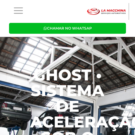
CHAMAR NO WHATSAP
GHOST •
SISTEMA
DE
ACELERAÇÃ