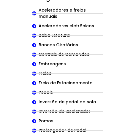
Aceleradores e freios
manuais
Aceleradores eletrônicos
Baixa Estatura
Bancos Giratórios
Centrais de Comandos
Embreagens
Freios
Freio de Estacionamento
Pedais
Inversão de pedal ao solo
Inversão do acelerador
Pomos
Prolongador de Pedal