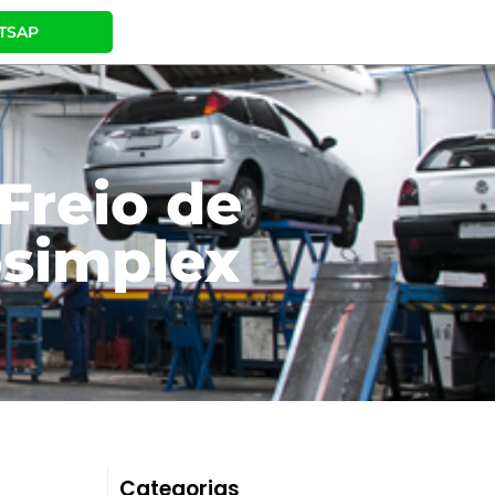
TSAP
Freio de
osimplex
Categorias