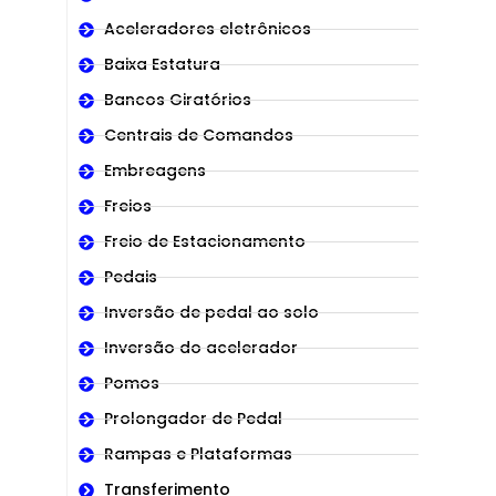
Aceleradores eletrônicos
Baixa Estatura
Bancos Giratórios
Centrais de Comandos
Embreagens
Freios
Freio de Estacionamento
Pedais
Inversão de pedal ao solo
Inversão do acelerador
Pomos
Prolongador de Pedal
Rampas e Plataformas
Transferimento