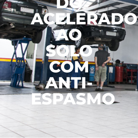
DO
ACELERADO
AO
SOLO
COM
ANTI-
ESPASMO