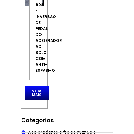
908
•
INVERSÃO
DE
PEDAL
DO
ACELERADOR
AO
SOLO
COM
ANTI-
ESPASMO
VEJA
MAIS
Categorias
Aceleradores e freios manuais