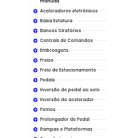
manuais
Aceleradores eletrônicos
Baixa Estatura
Bancos Giratórios
Centrais de Comandos
Embreagens
Freios
Freio de Estacionamento
Pedais
Inversão de pedal ao solo
Inversão do acelerador
Pomos
Prolongador de Pedal
Rampas e Plataformas