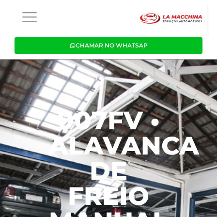
CHAMAR NO WHATSAP
907FV •
ALAVANCA
DE
FREIO