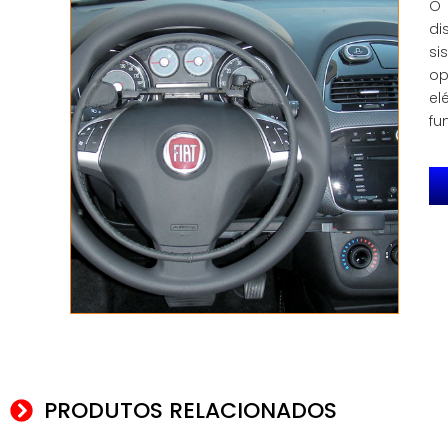
O 
di
si
op
el
fu
PRODUTOS RELACIONADOS