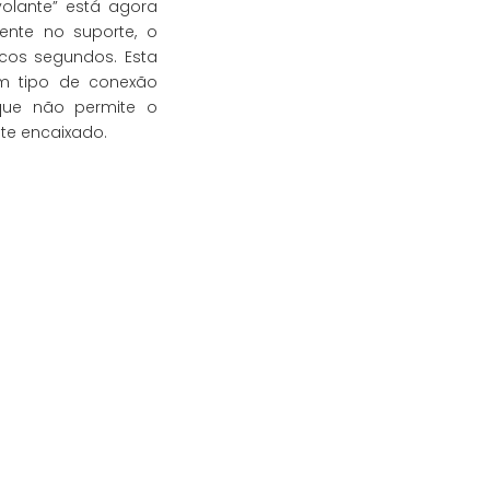
volante” está agora
tente no suporte, o
cos segundos. Esta
m tipo de conexão
que não permite o
te encaixado.