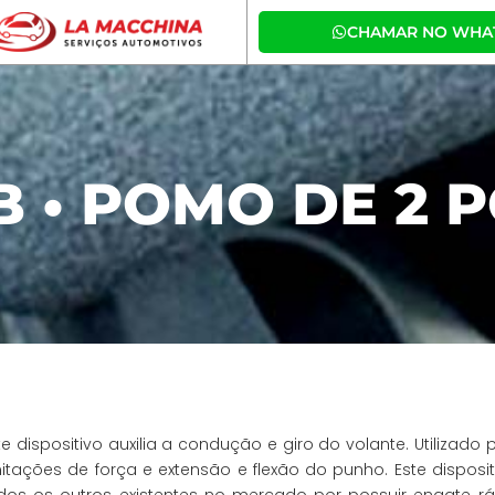
CHAMAR NO WHA
B • POMO DE 2 
te dispositivo auxilia a condução e giro do volante. Utilizad
mitações de força e extensão e flexão do punho. Este disposit