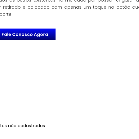
dos os outros existentes no mercado por possuir engate r
r retirado e colocado com apenas um toque no botão que
porte.
Fale Conosco Agora
tos não cadastrados