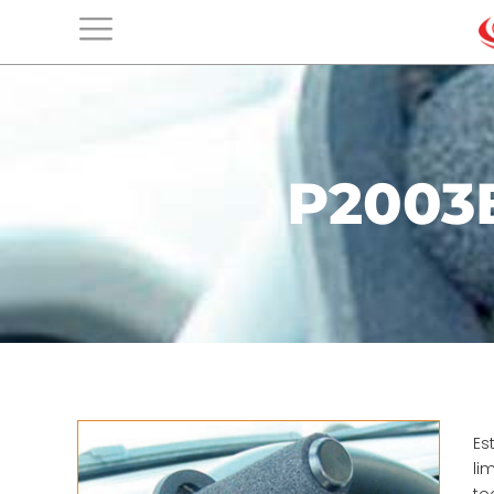
P2003
Es
li