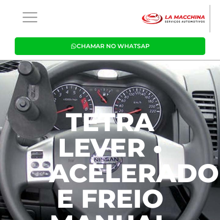
CHAMAR NO WHATSAP
TETRA
LEVER •
ACELERADO
E FREIO